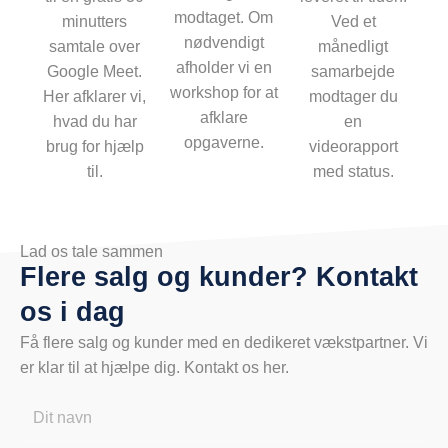
modtaget. Om
minutters
Ved et
nødvendigt
samtale over
månedligt
afholder vi en
Google Meet.
samarbejde
workshop for at
Her afklarer vi,
modtager du
afklare
hvad du har
en
opgaverne.
brug for hjælp
videorapport
til.
med status.
Lad os tale sammen
Flere salg og kunder? Kontakt
os i dag
Få flere salg og kunder med en dedikeret vækstpartner. Vi
er klar til at hjælpe dig. Kontakt os her.