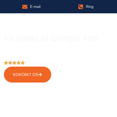
E-mail
Ring
Få hjælp til Google Ads
Få hjælp til betalt annoncering på Google og få flere
besøgende til din hjemmeside. Få kunder på autopilot.
5.0 Google-vurdering
KONTAKT OS