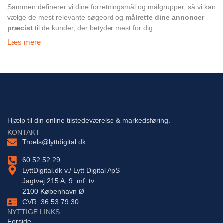
Sammen definerer vi dine forretningsmål og målgrupper, så vi kan
vælge de mest relevante søgeord og
målrette dine annoncer
præcist
til de kunder, der betyder mest for dig.
Læs mere
Hjælp til din online tilstedeværelse & markedsføring.
KONTAKT
Troels@lyttdigital.dk
60 52 52 29
LyttDigital.dk v./ Lytt Digital ApS
Jagtvej 215 A, 9. mf. tv.
2100 København Ø
CVR: 36 53 79 30
NYTTIGE LINKS
Forside